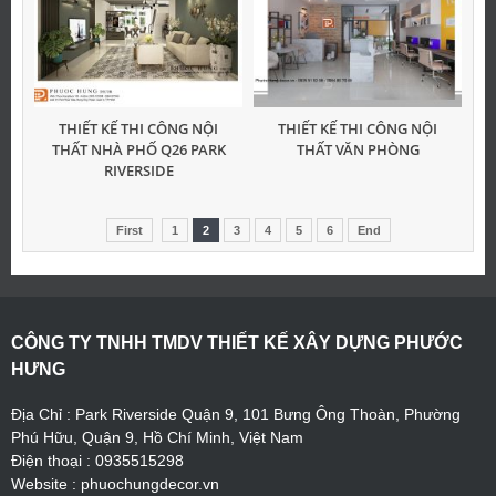
THIẾT KẾ THI CÔNG NỘI
THIẾT KẾ THI CÔNG NỘI
THẤT NHÀ PHỐ Q26 PARK
THẤT VĂN PHÒNG
RIVERSIDE
First
1
2
3
4
5
6
End
CÔNG TY TNHH TMDV THIẾT KẾ XÂY DỰNG PHƯỚC
HƯNG
Địa Chỉ : Park Riverside Quận 9, 101 Bưng Ông Thoàn, Phường
Phú Hữu, Quận 9, Hồ Chí Minh, Việt Nam
Điện thoại : 0935515298
Website : phuochungdecor.vn