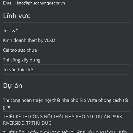
Email : info@phuochungdecor.vn
Lĩnh vực
Test &*
Kinh doanh thiết bị, VLXD
Cải tạo sửa chửa
Thi công xây dựng
Tư vấn thiết kế
Dự án
Thi công hoàn thiện nội thất nhà phố Rio Vista phong cách tối
giản
THIẾT KẾ THI CÔNG NỘI THẤT NHÀ PHỐ A10 DỰ ÁN PARK
RIVERSIDE, TP.THỦ ĐỨC
THIẾT KẾ THI CÔNG CẢI TẠO NỘI THẤT PHÒNG KHÁCH - BẾP